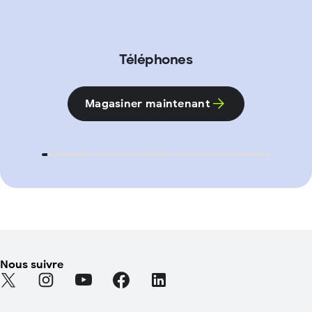
Téléphones
Magasiner maintenant
Nous suivre
Find Android on Twitter (S'ouvre dans un nouvel onglet)
Find Android on Instagram (S'ouvre dans un nouvel on
Find Android on YouTube (S'ouvre dans un nou
Find Android on Facebook (S'ouvre dan
Find Android on LinkedIn (S'ouv