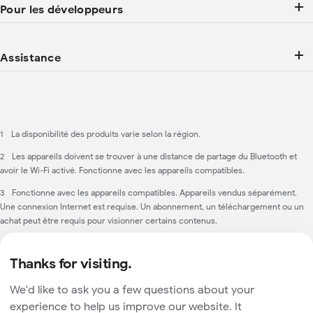
Pour les développeurs
Assistance
1
La disponibilité des produits varie selon la région.
2
Les appareils doivent se trouver à une distance de partage du Bluetooth et
avoir le Wi-Fi activé. Fonctionne avec les appareils compatibles.
3
Fonctionne avec les appareils compatibles. ​Appareils vendus séparément.
Une connexion Internet est requise. Un abonnement, un téléchargement ou un
achat peut être requis pour visionner certains contenus.
4
Compatible avec les téléphones fonctionnant sous Android 6.0 ou une
version ultérieure. Appareils vendus séparément. Association rapide nécessite
Thanks for visiting.
Bluetooth.
We'd like to ask you a few questions about your
Politique de confidentialité
experience to help us improve our website. It