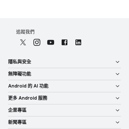
平板​電腦。​「尋找​中心」​能​在​地圖​上​
按鈕​不會​再​顯示​為​
顯示 Samsu​ng、​Pixel 或​其他 Android
藍色。​如有​需要，​你​
平板​電腦​的​位置，​甚至​能​遠端​鎖定​
可以​啟動​新​的​分享​
沒錯，​手機​是​尋找​遺失 Android 或
F
裝置，​確保​安全。
程序。
Samsung 手錶​的​關鍵。​使用​「尋找​
S
o
追蹤​我們
如果​只有​你​分享​資訊，​
中心」​應用​程式，​即​可​查​看​手錶​最後​的​
o
o
你會​回​到​分享​清單。
已​知​位置。​如果​手錶​就​在​附近，​可以​讓​
c
t
如​要​瞭解​在​「尋找​中心」​停止​與​
它​發出響亮​鈴聲，​讓​你​更​快​尋獲。
i
e
親友分享​位置​資訊​的​其他​方法，​請​前往
a
r
說明​中心
。
隱私​與​安全
l
l
M
無障礙功​能
i
o
安全性
n
d
Android 的 A​I 功​能
u
k
視覺功​能
隱私權
l
更多 Android 服務
s
e
Gemini
音訊​功​能
人​身​安全
企業​專區
Android TV
畫​圈搜尋
行動功​能
新聞​專區