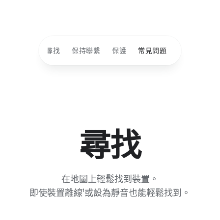
尋找
保持聯繫
保護
常見問題
尋​找
在​地圖​上​輕鬆​找到​裝置。
即​使​裝​置​離線¹​或​設為​靜音​也​能​輕鬆​找到。