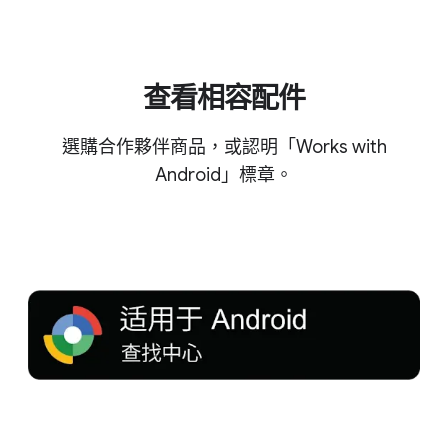
查​看​相容​配件
選購​合作​夥​伴​商品，​或​認明​「Works with
Android」​標章。