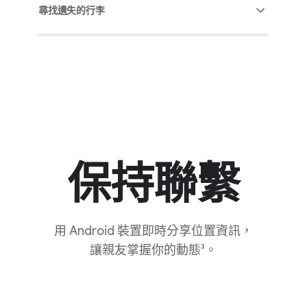
尋​找​遺失​的​行​李
保持​聯繫
輕觸​「播放​音效」​讓​裝置​
用 Android 裝置​即時​分享​位置​資訊，
發出​聲音，
讓​親​友掌​握你​的​動​態³。
輕鬆​找到​掉到​床後​或​藏​在​
現在​只要​跟​著​箭頭​指示，​就​
枕頭​堆​裡​的​裝置。
能​輕鬆​找到​失物。​輕觸​