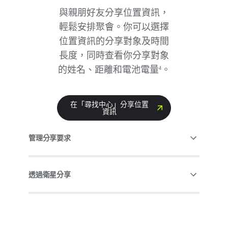
與​親朋​好​友分享​位置​資訊，​
輕鬆​安排​聚會。​你​可以​選擇​
位置​資訊​的​分享​對象及​時間​
長度，​同時​查​看​你​分享​對象​
的​姓名、​距離​和​電池​電量
。
​4
在​「尋找​中心」​分享​位置​
資訊
管理​分享​要求
透過​衛星​分享