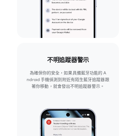
不明​追蹤器​警示
為​確保你​的​安全，​如果​具備藍牙​功能​的 A​
ndroid 手機偵測到​附近​有​陌生藍牙​追蹤器​跟​
著​你​移動，​就會​發出​不明​追蹤器​警示。