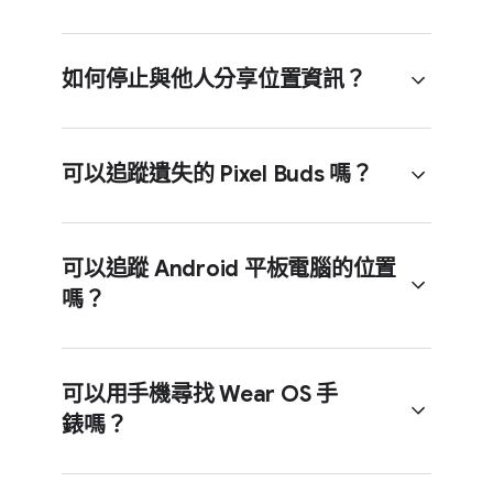
使用​網頁版​服務，​或​借用​朋友​的​手機​或​
你​可以​使用​「確保​裝置​安全」​選項，​
平板​電腦，​以​訪​客​身分​登入​「尋找​
利用 PIN 碼、​圖案​或​密碼​鎖定​裝置​
中心」​應用​程式。
如何​停止​與​他​人​分享​位置​資訊？
螢幕。​如未​設定​螢幕​鎖定，​可以​新增鎖​
定​方式。​為​方便​拾獲者​歸​還​裝置，​你​
開啟
​「尋找​中心」​應用​程式
。
可以​在​螢幕​鎖定​畫面​上​新​增訊​息​或​電話​
前往​右​下方​的​「分享​對象」​
號碼。
可以​追蹤​遺失​的 Pixel Buds 嗎？
分頁。
點按​「+」​圖示。
輕觸要​停止​分享​資訊​的​使用​者。
選取​要​分享​位置​資訊​的​時間​
輕觸​「停止​分享」​按鈕。
長度。
可以​追蹤 Android 平板​電腦​的​位置​
在​確認​對​話方​塊​中，​你​可以：
選取​要​分享​位置​資訊​的​聯絡​人。
嗎？
輕觸​「分享」。
可以，​你​可以​使用 Google 的​「尋找​
取​消：​繼續​分享，​並​返​回​詳​細​
前往
​說明​中心
，​瞭解​更多​在​「尋找​
中心」​追蹤​遺失​的 Pixel Buds。​「尋找​
資料​頁面。
中心」​與​親友分享​位置​資訊​的​方法。
中心」​應用​程式​會​在​地圖​上​顯示​裝置​
確認：
可以​用​手機​尋​找 Wear O​S 手​
最後​的​已​知​位置。​如果​就​在​附近，​你​
錶嗎？
可以​讓​它​發出​鈴響，​協助​尋獲​裝置。
如果​對方​也​和​你​分享​
當然​可以​！你​可以​使用 Google 的​
資訊，​你會​停留​在​聯絡​
「尋找​中心」​追蹤​遺失​的 A​ndroid
人​詳細​資料​頁面，​且​