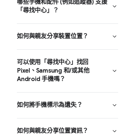
哪些​手機​和​配件 (例如​追蹤器) 支援​
「尋找​中心」​？
手機​搭載 Android 6 以上​作業​系統，​
即可​使用​「尋找​中心」​應用​程式。​
此外，​使用​筆電​和平板​電腦​時，​也​能​
如何​與​親友​分享​裝置​位置？
透過​網路​瀏覽器​存取​這​個​應用​程式。
「尋找​中心」​網路​僅​限​搭載 Android 9
Android 配件 (例如耳​塞式​耳機、​耳​
以上​作業​系統​的​手機​使用。
罩式​耳機、​追蹤器、​平板​電腦、​手錶、​
可以​使用​「尋找​中心」​找回
智慧行​李箱等​) 可能​相容。​只要​產品​上​
Pixel、​Samsun​g 和​/​或​其他
有​「Works with Android」​標章，​就​
你​可以​在​平板​電腦、​住家​鑰匙​等​共用​
Android 手機嗎？
支援​「尋找​中心」。​請按
​這​裡
​查​看​完整​
物品​裝​上​追蹤器，​讓​親友​也​能​查​看​這些​
清單。
物品​的​位置。​如​需​進一步​瞭解​如何​分享​
裝置​位置​資訊，​請造訪
​說明​中心
。
如何​將​手機​標示​為​遺失？
「尋找​中心」​網路​可以​找出​搭載
Android 9 以上​作業​系統​的​裝置。​如​要​
如何​與​親友分享​位置​資訊？
定​位​裝置，​請​前往
android.com/fin​d