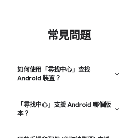
常見​問題
如何​使用​「尋找​中心」​查找
Android 裝置？
「尋找​中心」​支援 Android 哪​個​版​
本？
請​前往
​說明​中心
，​依照逐步​說明​設定​
「尋找​中心」。