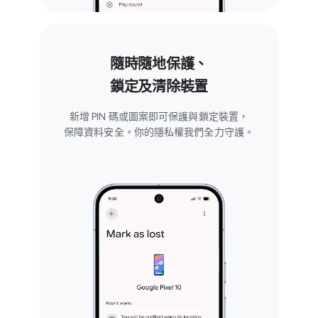
隨​時​隨地​保護、
鎖​定​及​清除​裝置
新​增 PIN 碼​或​圖案​即​可​保護​與​鎖定​裝置，​
保障​資料​安全。​你​的​隱私權​我們​全力​守護。