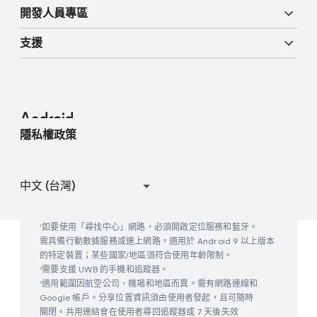
總覽
數​位​車鑰
更多 AI 功​能
開發​人員​專區
Android 網誌
企業​裝置
Google 行動​服務 (GMS)
支援
開發​人員​資源
新聞​中心
企業​支援
說明​中心
Android Studio 和 SDK
聯絡​新聞團隊
Enterprise 網誌
尋​找我​的​裝置
Android 開放​原始碼​計畫
隱私權​政策
參加​使用者​研究
Google Play 的​運作​方式
​如​要​使用​「尋找​中心」​網路，​必須​開啟定​位​服務​和​藍牙。​
1
需具備​行動數據​服務​或​連上​網路。​適用​於 Android 9 以上​版​本​
的​特定​裝置​；某些​國家​/​地區​須​符合​使用​年​齡​限制。
​需要​支援 UW​B 的​手機​和​追蹤器。
2
​適用​範圍​因​航空​公司、​機場​和​地區​而異。​需有​網路​連線​和
3
Google 帳戶。​分享​位置​資訊​須​由​使用​者​發起，​且​可​隨時​
關閉。​共用​連結會​在​使用​者​尋回​追蹤器​或 7 天​後​失​效