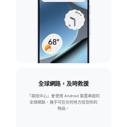
全球​網路，​及​時​救​援
「尋找​中心」​會​使用 Android 裝置​串起​的​
全球​網路，​幾乎可​在​任何​地方​找​到​你​的​
物品。