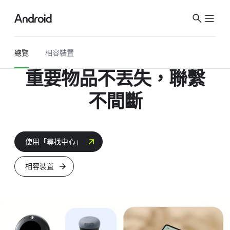
S
i
t
e
總覽
相容​裝置
M
重要​物品​不​丟失，
聯繫​
e
n
不間​斷
u
使用​「尋找​中心」
相容​裝置