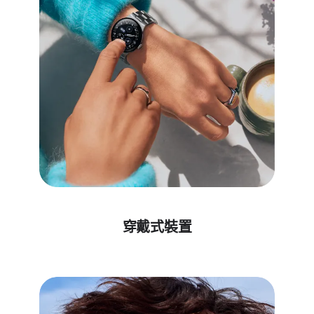
穿​戴式​裝置