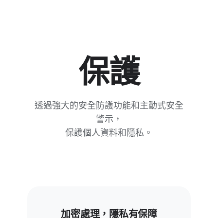
保護
透過​強大​的​安全​防護​功能​和​主動式​安全​
警示，
保​護​個人​資料​和​隱私。
位置​資訊​分享​還​能​定​時，​可​
設為​一​小時、
當天​剩餘​時間，​或​直到​你​
無法​連上​網路？別​擔心​！​
停止​分享​為​止。​「尋找​
使用 Android​「尋找​
中心」​可確​保​位置​資訊​分享​
中心」，​透過​衛星​與​親友即​
功​能​在​指定​時間​自動​停止，​
加密​處理，​隱私​有​保障
時​分享​位置​資訊
。
4