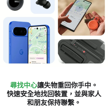
尋找​中心
讓​失物​重回​你​手中。​
快速​安全​地​找回​裝置，​並​與​家人​
和​朋友​保持​聯繫。