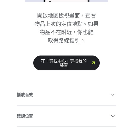
開啟​地圖​檢視​畫面，​查​看​
物品​上次​的​定位​地點。​如果​
物品​不​在​附近，​你​也​能​
取得路線​指引。
在​「尋找​中心」​尋​找​我​的​
裝置
播放​音效
確​認​位置