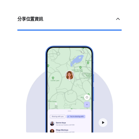
「尋找​附近​的​裝置」​即​可​查​
與​航空​公司​分享定​位​追蹤器​
在​「尋找​中心」​尋​找​我​的​
看​精確​位置。​這​項​功能​採用​
裝置
連結
，​方便​工作​人員​協助​尋​
分享​位置​資訊
超寬​頻 (UWB) 技術，
找行​李，​並​及​時​提供​最​新​
可​提供​精確​的​距離​和​方向​
動態。​你​可以​決定​何時​啟動​
提示，​協助​找到​失物²。
或​停止​分享​位置​資訊，​讓​
旅途​更​安心。
在​「尋找​中心」​尋​找​我​的​
裝置
在​「尋找​中心」​尋​找​我​的​
裝置