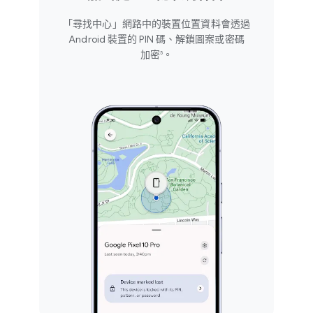
讓​你​隨時​掌控​隱私。
「尋找​中心」​網路​中​的​裝置​位置​資料​會​透過
Android 裝置​的 P​IN 碼、​解鎖​圖案​或​密碼​
在​「尋找​中心」​分享​位置​
在​「尋找​中心」​分享​位置​
資訊
加密
。
5
資訊