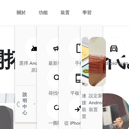
關於
功能
裝置
學習
開拓新手機時代
選擇 Android 的
最新功能
Android 的 AI 功
手機
Android Auto
原因
能
尋找中心
平板電腦
說
連
設定新
明
接
Android
中
裝
裝置
心
置
一圈即搜
從 iPhone 轉用