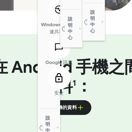
說
明
說
Windows 版「快
中
明
心
中
速共享」
心
 Android 手機
Google 訊息
資料
：
1
安全
可移轉的資料
說
明
中