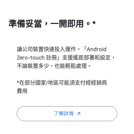
準備​妥當，​一開​即用。​*
讓​公司​裝置​快速​投入​運作。​「Android
Zero​-​touch 註冊」​支援​遙距部署​和​設定，​
不論​裝置​多少，​也​能​輕鬆​處理。
*​在​部​分​國家​/​地區​可能​須​支付​經經​銷商​
費用
了​解詳情