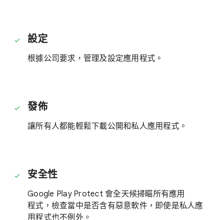
設定
根據​公司​要求，​管理​及​設定​應​用​程式。
發佈
讓​所有​人​都​能​輕鬆​下載​公開​和​私人​應​用​程式。
安全性
Google Play Protect 會​全​天​候掃瞄​所有​應用​
程式，​檢查​當中​是否​含​有​惡意​軟件，​即使​是​私人​應​
用​程式​也​不例外。