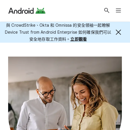
與 CrowdStrike、​Okta 和 Omnissa 的​安全​領袖​一起​瞭解
Device Trust from Android Enterprise 如何確保​我們​可以​
安全​地​存取​工作​資料。
​​立即​​觀​​看