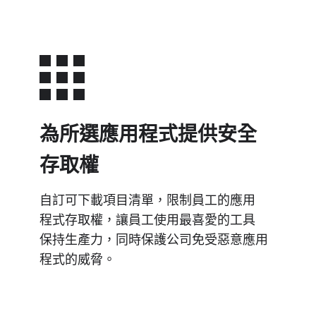
為​所選​應​用程式​提供​安全​
存取權
自訂​可​下​載​項目​清單，​限制​員工​的​應用​
程式​存取權，​讓​員工​使用​最​喜愛​的​工具​
保持​生​產力，​同時​保護​公司​免受​惡意​應​用​
程式​的​威脅。