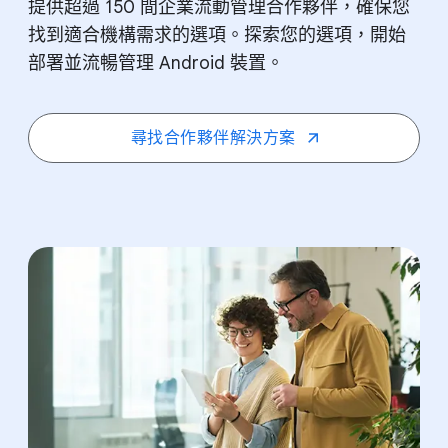
提供​超過 150 間​企業​流動​管理​合作​夥伴，​確保​您​
找到​適合​機構​需求​的​選項。​探索您​的​選項，​開始​
部署​並​流暢​管理 Android 裝置。
尋​找​合作夥伴​解決​方案