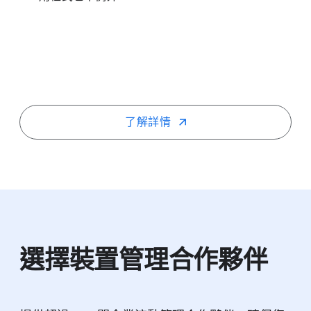
了​解詳情
選擇​裝置​管理​合作​夥伴