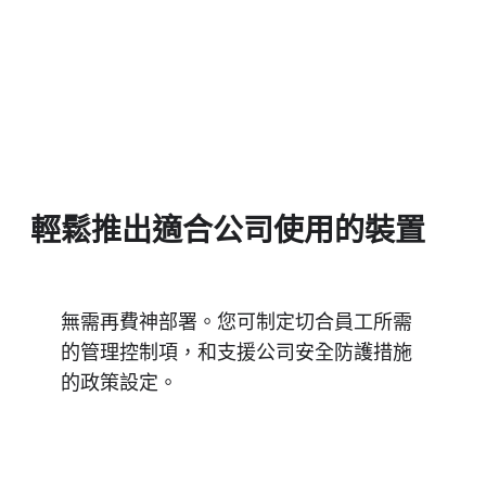
輕鬆​推出​適合​公司​使用​的​裝置
無​需​再​費神部署。​您可​制定​切​合​員工​所​需​
的​管理​控制​項，​和​支援​公司​安全​防護​措施​
的​政策​設定。