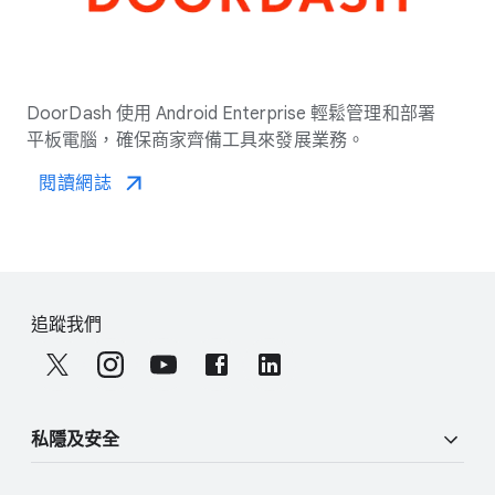
DoorDash 使用 Android Enterprise 輕鬆​管理​和​部署​
平板​電腦，​確保​商​家​齊備​工具來​發展​業務。
閱讀網誌
F
S
o
追蹤​我們
o
o
c
t
i
e
a
r
私隱​及​安全
l
l
M
i