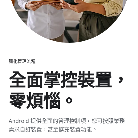
簡化​管理​流程
全面​掌控​裝置，​
零煩惱。
Android 提供​全面​的​管理​控制​項，​您可​按照​業務​
需求​自訂​裝置，​甚至​擴充​裝置​功能。