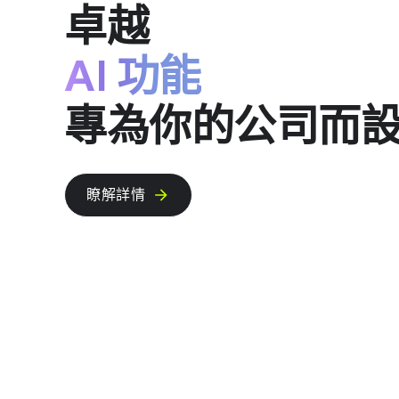
卓越
AI 功能
專為​你​的​公司​而​
瞭解​詳情