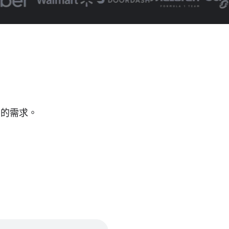
。
司​的​需求。