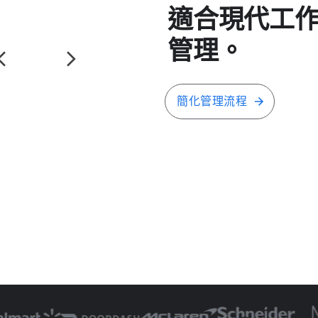
適合​現代​工作​
管理。
簡化​管理​流程