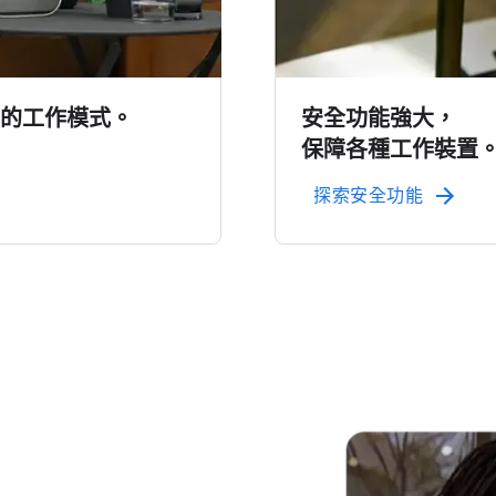
你​的​工作​模式。
安全​功​能​強大，
保障​各​種​工作​裝置
探​索​安全​功​能