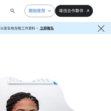
開始​使用
尋​找​合作​夥伴
我們​可以​安全​地​存取​工作​資料。
立即​報​名