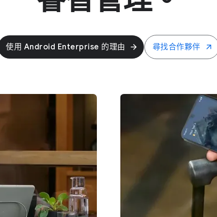
使用 Android Enterprise 的​理由
尋​找​合作​夥伴