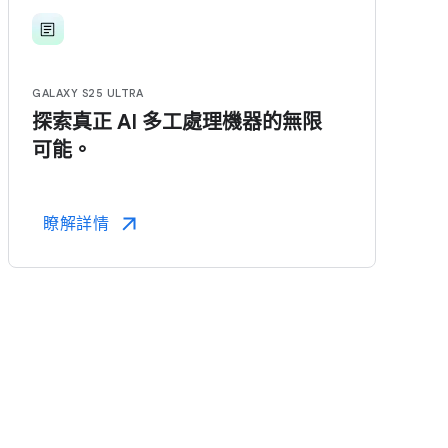
GALAXY S25 ULTRA
探索​真正 AI 多​工​處理​機器​的​無限​
可能。
瞭解​詳情