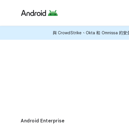
與 CrowdStrike、​Okta 和 Omnissa 的​
Android Enterprise