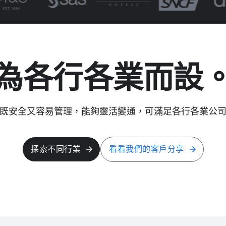
為​各行​各業​而​設
d 既​安全​又​容易​管理，​能夠​靈活​變通，​可滿足​各​行​各業​公
探索​不​同​行業
看​看​我們​的​客戶​分享