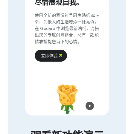
尽情​展现​自​我。
使用​全​新​的​表情​符号​厨房​贴纸 🧀 +
🌹，​为​他​人​的​生活​增添​一​抹​亮色。​
在 G​boar​d 中​浏览​最​新​贴纸，​混搭​
出​您​的​专属​创意​组合，​总有​一​款​能​
精准​捕捉​您​当下​的​心情。
立​即​体验