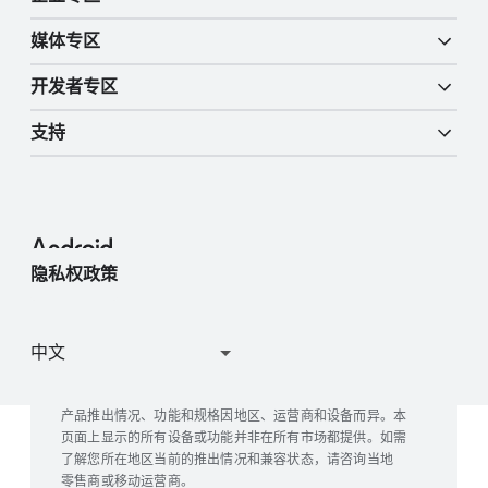
Android TV
更​多 A​I 功​能
行动​障碍​辅助​功​能
媒体​专区
概览
数​字车​钥匙
开发者​专区
Android 博客
企业​设备
Google 移动​服务 (GMS)
支持
开发者​资源
媒体​资讯角
企业​支持​服务
帮助​中心
Android Studio 和 S​DK
联系​媒体​团队
Ente​rprise 博客
管理 Google 设备
Android 开源​项目
隐私权​政策
参与​用户​调查
Google Play 的​运作​方式
产品​推出​情况、​功能​和​规格​因​地区、​运营商​和​设备​而异。​本​
页面​上​显示​的​所有​设备​或​功能​并​非​在​所有​市场​都​提供。​如需​
了解​您​所​在​地区​当前​的​推出​情况​和​兼容​状态，​请​咨询​当地​
零售商​或​移动​运营商。