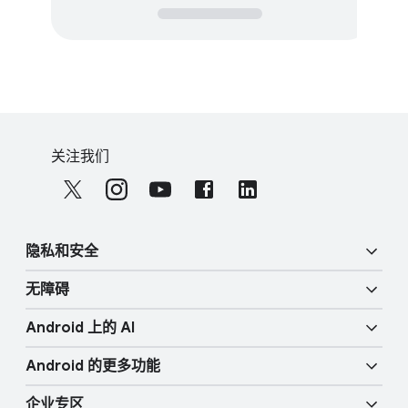
F
S
o
关注​我们
o
o
c
t
i
e
a
r
隐私​和​安全
l
l
M
无障碍
i
o
安全
n
d
Androi​d 上​的 A​I
u
k
视觉功能
隐私权
l
Androi​d 的​更​多​功​能
s
e
圈定​即​搜
音频功​能
人​身​安全
企业​专区