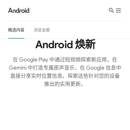
S
i
t
e
精选​内容
浏览​全部
M
Android 焕​新
e
n
u
在 Google Play 中​通过​短视​频探索​新​应用，​在
Gemin​i 中​打造​专属​原声​音乐，​在 Google 信息​中​
直接​分享实​时​位置​信息。​探索​这些​针对​您​的​设备​
推出​的​实用​更新。