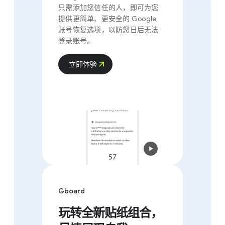
只需添加您​信任​的​人，​即可​为​您​
提供​更​简单、​更​安全​的 Google
账号​恢复​选​项，​以​防​您​日​后​无法​
登录​账号。
立​即​体验
Gboard
玩转全​新​贴纸​组合，​