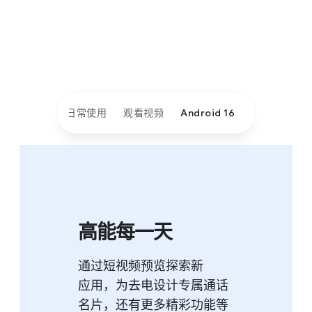
日常使用
观看视频
Android 16
高​能​每​一​天
通过​短视​频​预览​探索​新​
应用，​为​去​电​设计​专属​通话​
名片，​还​有​更​多​精彩​功能​等​