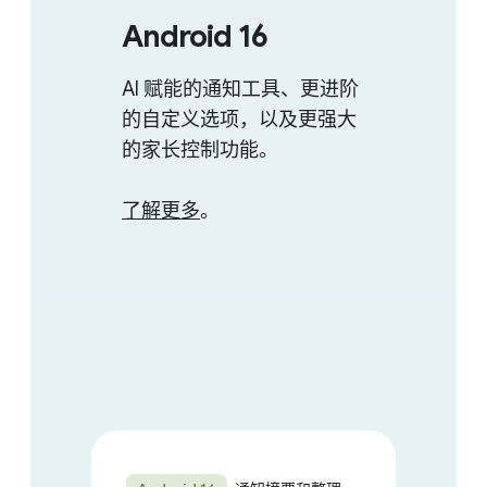
Android 16
AI 赋能​的​通知​工具、​更​进阶​
的​自定​义​选​项，​以及​更​强大​
的​家长​控制​功能。
了解​更​多
。