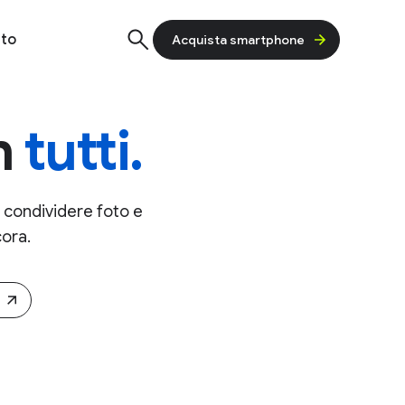
ri di più
to
Acquista smartphone
on
tutti.
e condividere foto e
cora.