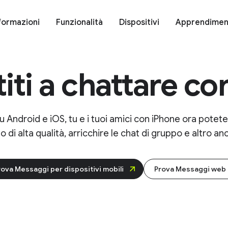
zioni criptate, indipendentemente dallo smartphone.
Scop
formazioni
Funzionalità
Dispositivi
Apprendimen
titi a chattare c
u Android e iOS, tu e i tuoi amici con iPhone ora potet
o di alta qualità, arricchire le chat di gruppo e altro an
rova Messaggi per dispositivi mobili
Prova Messaggi web