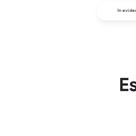
In evide
Es