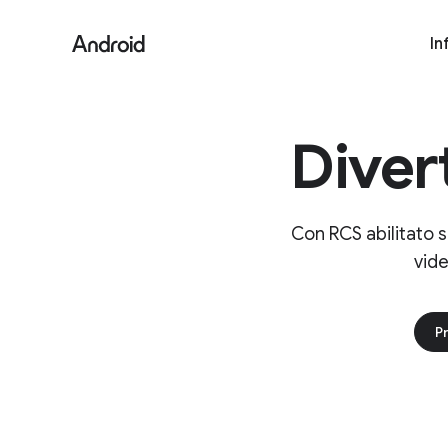
Conversa
In
Diver
Con RCS abilitato s
vide
P