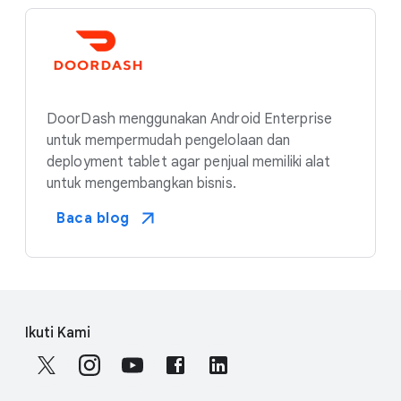
DoorDash menggunakan Android Enterprise
untuk mempermudah pengelolaan dan
deployment tablet agar penjual memiliki alat
untuk mengembangkan bisnis.
Baca blog
F
S
o
Ikuti Kami
o
o
c
t
i
e