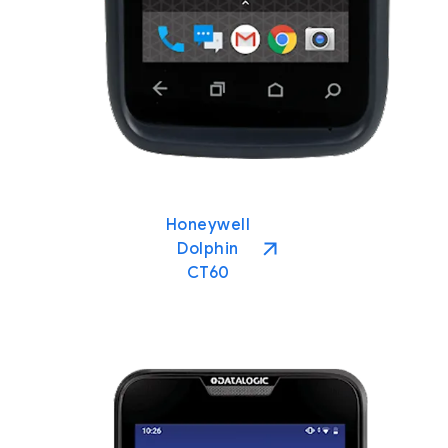
Honeywell
Dolphin
CT60