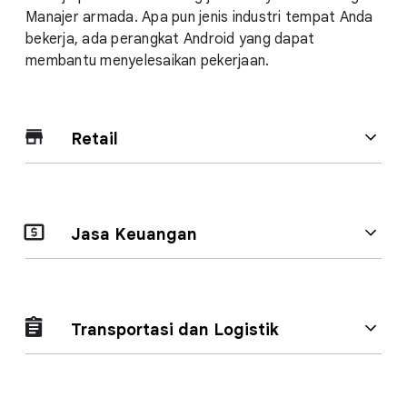
Manajer armada. Apa pun jenis industri tempat Anda
bekerja, ada perangkat Android yang dapat
membantu menyelesaikan pekerjaan.
Retail
Pemindai yang melacak inventaris. AR dan VR untuk
Jasa Keuangan
melibatkan pelanggan Anda. Ada perangkat Android
yang membantu mempermudah proses penambahan
stok, memperlancar upaya penjualan, dan banyak
lagi.
Aturan hukum yang ketat membutuhkan keamanan
Transportasi dan Logistik
yang tangguh untuk terus melindungi pekerjaan dan
data pelanggan. Perangkat Android melakukannya
dan memastikan data tetap aman.