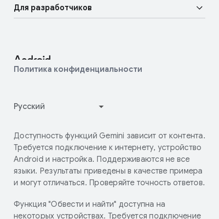
Расширенная поддержка
Для разработчиков
Материалы для прессы
Блог Android Enterprise
Ресурсы для разработчиков
Связь с командой пресс-центра
Android Studio и SDK
Политика конфиденциальности
Android Open Source Project
Как работает Google Play
Доступность функций Gemini зависит от контента.
Требуется подключение к интернету, устройство
Android и настройка. Поддерживаются не все
языки. Результаты приведены в качестве примера
и могут отличаться. Проверяйте точность ответов.
Функция "Обвести и найти" доступна на
некоторых устройствах. Требуется подключение