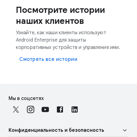
Посмотрите истории
наших клиентов
Узнайте, как наши клиенты используют
Android Enterprise для защиты
корпоративных устройств и управления ими.
Смотреть все истории
F
S
o
Мы в соцсетях
o
o
c
t
i
e
a
r
Конфиденциальность и безопасность
l