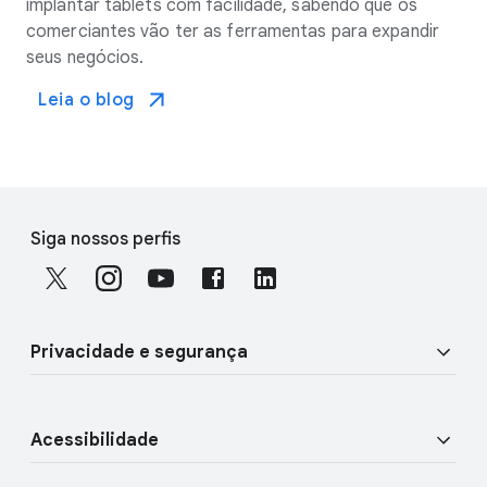
implantar tablets com facilidade, sabendo que os
comerciantes vão ter as ferramentas para expandir
seus negócios.
Leia o blog
F
S
o
Siga nossos perfis
o
o
c
t
i
e
a
r
Privacidade e segurança
l
l
M
i
o
Segurança
n
d
Acessibilidade
u
k
Privacidade
l