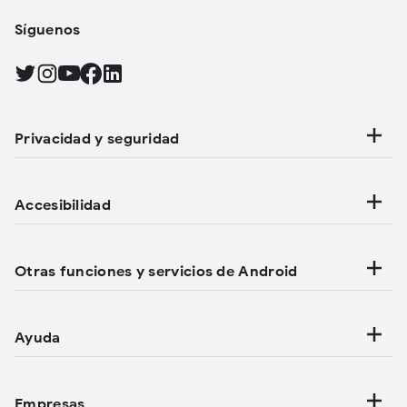
Síguenos
Find Android on Twitter, Se abre en una pestaña nueva
Find Android on Instagram, Se abre en una pestaña nueva
Find Android on YouTube, Se abre en una pestaña nueva
Find Android on Facebook, Se abre en una pestaña nue
Find Android on LinkedIn, Se abre en una pestaña n
Privacidad y seguridad
Accesibilidad
Otras funciones y servicios de Android
Ayuda
Empresas