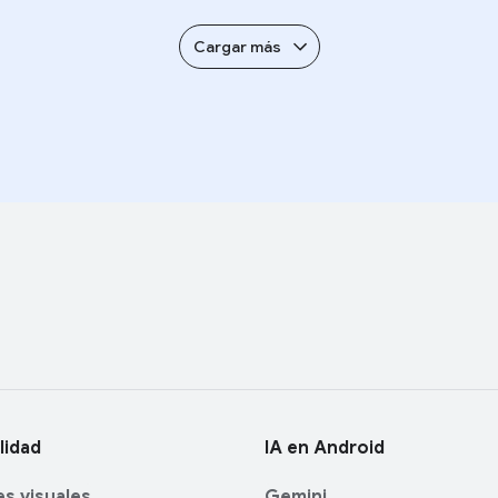
Cargar más
lidad
IA en Android
s visuales
Gemini