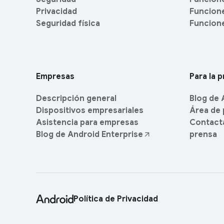
s
d
Privacidad
Funcione
u
E
Seguridad física
Funcione
l
n
e
t
r
e
Empresas
Para la 
t
e
Descripción general
Blog de 
n
Dispositivos empresariales
Área de
i
Asistencia para empresas
Contacta
m
Blog de Android Enterprise
prensa
i
e
n
t
o
Política de Privacidad
P