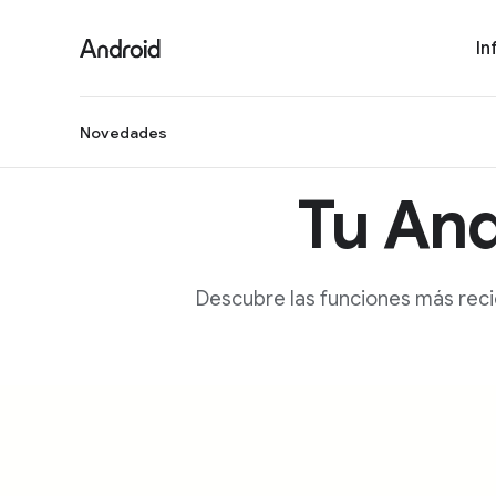
S
i
In
t
e
M
Novedades
e
n
Tu And
u
Descubre las funciones más recie