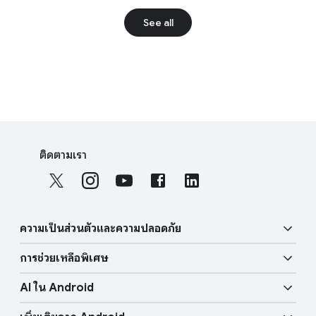
See all
F
S
o
ติดตามเรา
o
o
c
t
i
e
a
r
ความเป็นส่วนตัวและความปลอดภัย
l
l
M
การช่วยเหลือพิเศษ
i
o
ความปลอดภัย
n
d
AI ใน Android
u
k
ฟีเจอร์ด้านการมองเห็น
ความเป็นส่วนตัว