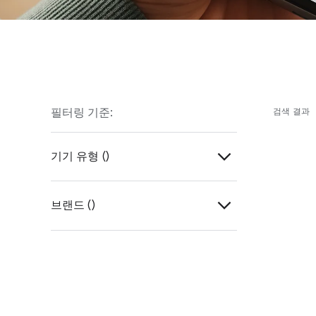
필터링 기준:
검색 결과
기기 유형 (
)
태그
브랜드 (
)
내장
Chipolo
헤드폰 및 이어폰
MiLi