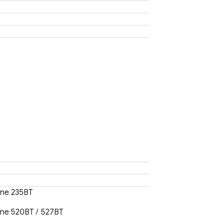
une 235BT
ne 520BT / 527BT