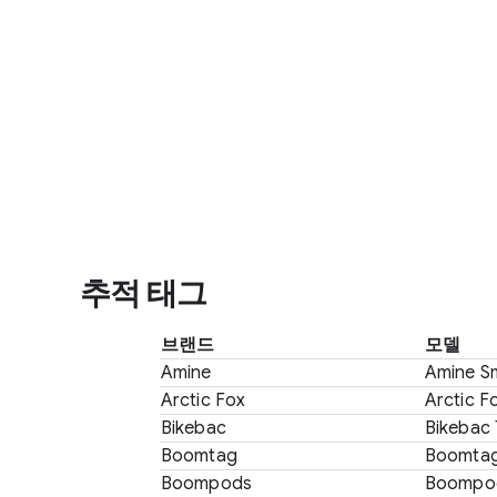
Motorola
Pebblebee
Rolling Square
Sony
July
Roam Smart Tracker
추적 태그
UGREEN
브랜드
모델
Amine
Amine S
JOURNEY
Arctic Fox
Arctic F
Bikebac
Bikebac 
Boomtag
Boomtag
Boompods
Boompo