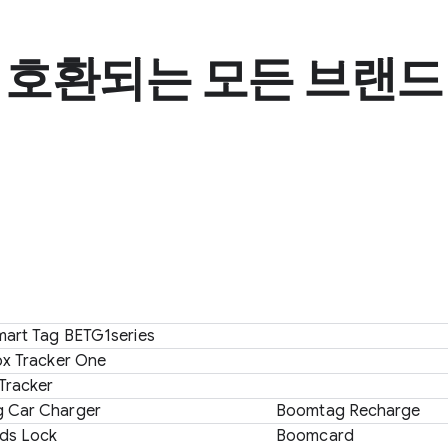
호환되는 모든 브랜드
mart Tag BETG1series
ox Tracker One
Tracker
 Car Charger
Boomtag Recharge
ds Lock
Boomcard