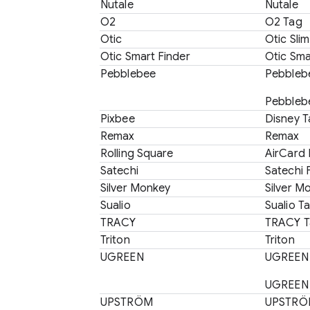
Nutale
Nutale
O2
O2 Tag
Otic
Otic Sli
Otic Smart Finder
Otic Sma
Pebblebee
Pebblebe
Pebbleb
Pixbee
Disney
Remax
Remax
Rolling Square
AirCard 
Satechi
Satechi 
Silver Monkey
Silver M
Sualio
Sualio T
TRACY
TRACY T
Triton
Triton
UGREEN
UGREEN F
UGREEN 
UPSTRÖM
UPSTRÖM