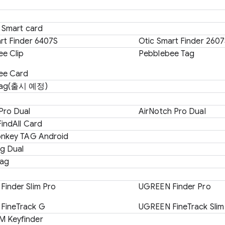
m Smart card
rt Finder 6407S
Otic Smart Finder 260
e Clip
Pebblebee Tag
ee Card
 Tag(출시 예정)
Pro Dual
AirNotch Pro Dual
FindAll Card
onkey TAG Android
ag Dual
ag
inder Slim Pro
UGREEN Finder Pro
FineTrack G
UGREEN FineTrack Slim
 Keyfinder