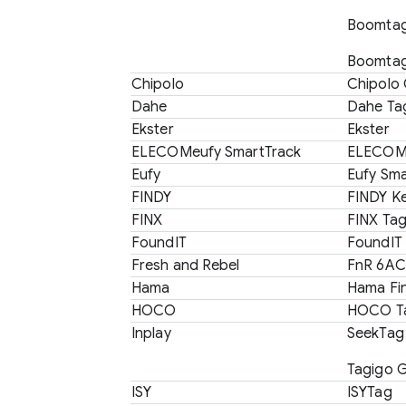
Boomta
Boomta
Chipolo
Chipolo 
Dahe
Dahe Ta
Ekster
Ekster
ELECOMeufy SmartTrack
ELECOM 
Eufy
Eufy Sma
FINDY
FINDY K
FINX
FINX Ta
FoundIT
FoundIT
Fresh and Rebel
FnR 6A
Hama
Hama Fi
HOCO
HOCO T
Inplay
SeekTag
Tagigo 
ISY
ISYTag