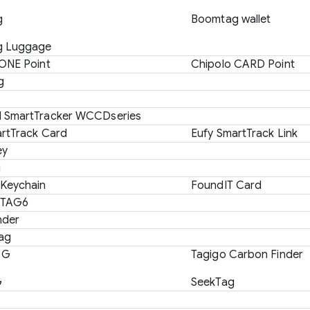
g
Boomtag wallet
g Luggage
ONE Point
Chipolo CARD Point
g
SmartTracker WCCDseries
rtTrack Card
Eufy SmartTrack Link
ey
g
 Keychain
FoundIT Card
CTAG6
nder
ag
 G
Tagigo Carbon Finder
G
SeekTag