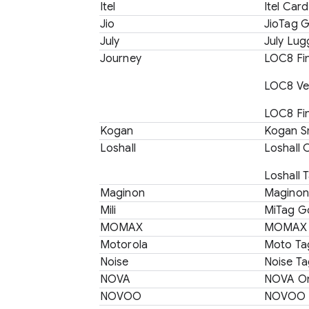
Itel
Itel Card
Jio
JioTag 
July
July Lu
Journey
LOC8 Fin
LOC8 Ver
LOC8 Fin
Kogan
Kogan S
Loshall
Loshall 
Loshall 
Maginon
Maginon
Mili
MiTag G
MOMAX
MOMAX 
Motorola
Moto Ta
Noise
Noise Ta
NOVA
NOVA O
NOVOO
NOVOO 