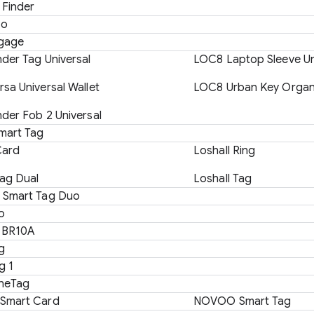
 Finder
Go
ggage
der Tag Universal
LOC8 Laptop Sleeve Un
sa Universal Wallet
LOC8 Urban Key Organi
der Fob 2 Universal
mart Tag
Card
Loshall Ring
Tag Dual
Loshall Tag
 Smart Tag Duo
o
BR10A
g
g 1
neTag
Smart Card
NOVOO Smart Tag