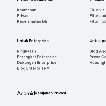
n
M
a
k
o
s
Keamanan
Fitur vis
s
d
Privasi
Fitur au
u
H
Keselamatan Diri
Fitur mob
l
i
e
b
u
Untuk Enterprise
Untuk p
r
a
Ringkasan
Blog And
n
Perangkat Enterprise
Press C
Dukungan Enterprise
Hubungi 
P
Blog Enterprise
e
r
s
o
Kebijakan Privasi
n
a