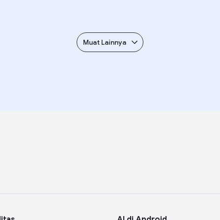
Muat Lainnya
litas
AI di Android