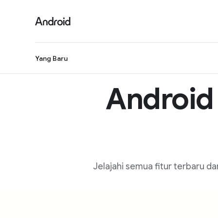
S
i
t
e
M
Yang Baru
e
n
Android 
u
Jelajahi semua fitur terbaru d