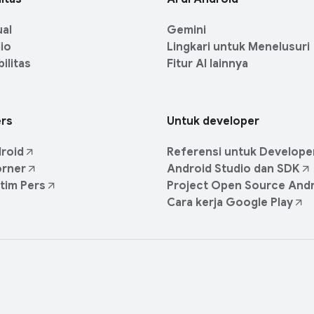
ual
Gemini
dio
Lingkari untuk Menelusuri
ilitas
Fitur AI lainnya
ers
Untuk developer
roid
Referensi untuk Develope
orner
Android Studio dan SDK
tim Pers
Project Open Source And
Cara kerja Google Play