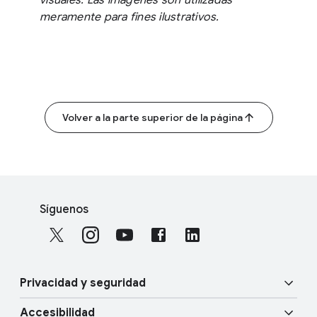
meramente para fines ilustrativos.
Volver a la parte superior de la página
F
S
o
Síguenos
o
o
c
t
i
e
a
r
Privacidad y seguridad
l
l
M
Accesibilidad