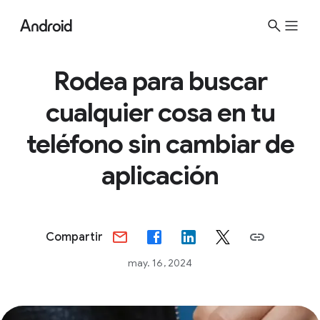
S
i
t
e
Rodea para buscar
M
cualquier cosa en tu
e
n
teléfono sin cambiar de
u
aplicación
Compartir
may. 16, 2024